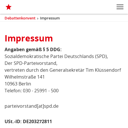
Zum Inhaltsbereich der Seite
Zum Fußbereich der Seite
Kopfbereich
Sprungmarken-
Hauptnavigation
M
Navigation
ei
Debattenkonvent
›
Impressum
(aktuell)
Sie
sind
Inhaltsbereich
hier
Impressum
Impressum
Angaben gemäß § 5 DDG:
Sozialdemokratische Partei Deutschlands (SPD),
Der SPD-Parteivorstand,
vertreten durch den Generalsekretär Tim Klüssendorf
Wilhelmstraße 141
10963 Berlin
Telefon: 030 - 25991 - 500
parteivorstand[at]spd.de
USt.-ID: DE203272811