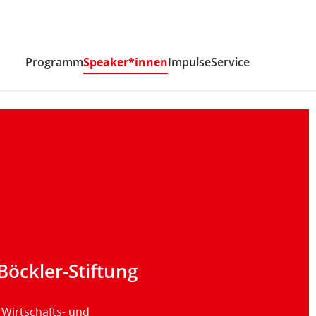
Programm
Speaker*innen
(aktiv)
Impulse
Service
Böckler-Stiftung
 Wirtschafts- und