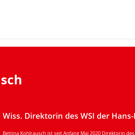
Zum Inhaltsbereich der Seite
Zum Fußbereich der Seite
usch
Wiss. Direktorin des WSI der Hans-
Bettina Kohlrausch ist seit Anfang Mai 2020 Direktorin des