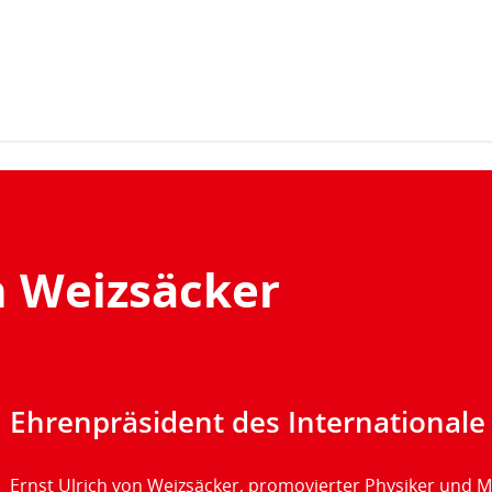
Zum Inhaltsbereich der Seite
Zum Fußbereich der Seite
n Weizsäcker
Ehrenpräsident des Internationale
Ernst Ulrich von Weizsäcker, promovierter Physiker und M