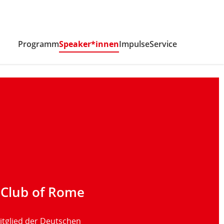
Programm
Speaker*innen
(aktiv)
Impulse
Service
 Club of Rome
itglied der Deutschen