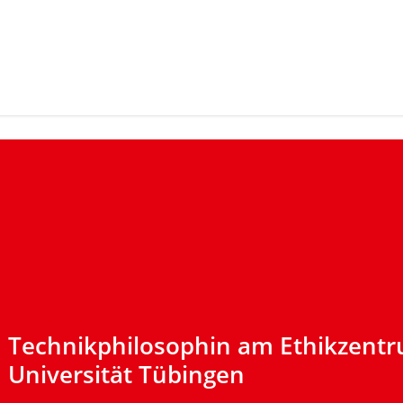
Zum Inhaltsbereich der Seite
Zum Fußbereich der Seite
Technikphilosophin am Ethikzentr
Universität Tübingen